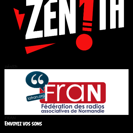
zén!th
FRAN
Envoyez vos sons