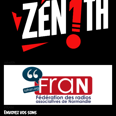
zén!th
FRAN
Envoyez vos sons