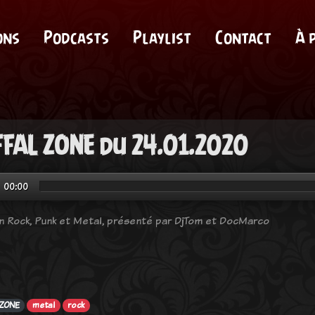
ons
Podcasts
Playlist
Contact
À 
FAL ZONE du 24.01.2020
00:00
n Rock, Punk et Metal, présenté par DjTom et DocMarco
 ZONE
metal
rock