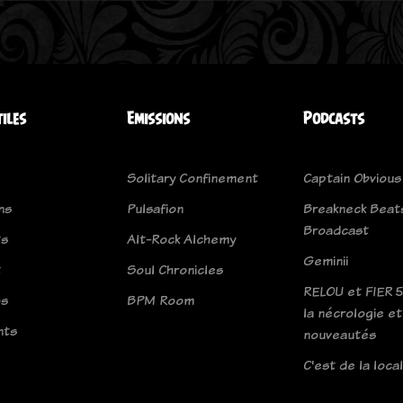
tiles
Emissions
Podcasts
Solitary Confinement
Captain Obvious
ns
Pulsafion
Breakneck Beat
Broadcast
ts
Alt-Rock Alchemy
Geminii
t
Soul Chronicles
RELOU et FIER 5
os
BPM Room
la nécrologie e
nts
nouveautés
C'est de la loca