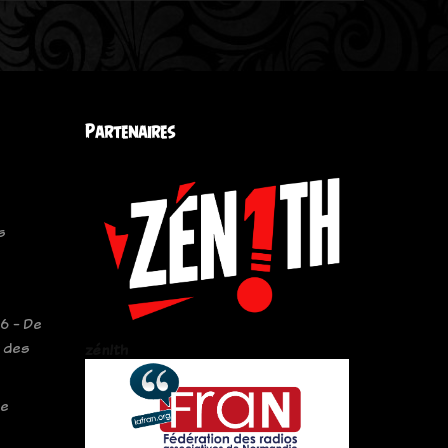
Partenaires
s
6 - De
t des
zén!th
le