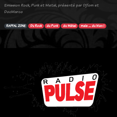
Emission Rock, Punk et Metal, présenté par DjTom et
DocMarco
RAFFAL ZONE
Du Rock
du Punk
du Métal
mais ... du bien !