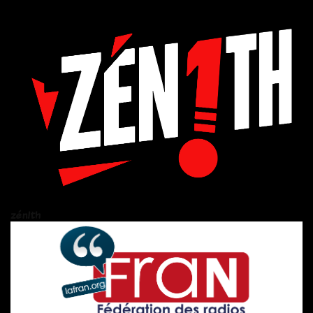
zén!th