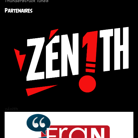
Thunderstruck Tunes
Partenaires
zén!th