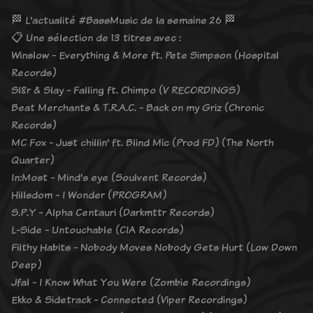
🏁 L'actualité #BassMusic de la semaine 26 🏁
📋 Une sélection de 13 titres avec :
Winslow - Everything & More ft. Pete Simpson (Hospital
Records)
Sl8r & Slay - Falling ft. Chimpo (V RECORDINGS)
Beat Merchants & T.R.A.C. - Back on my Griz (Chronic
Records)
MC Fox - Just chillin' ft. Blind Mic (Prod FD) (The North
Quarter)
In:Most - Mind's eye (Soulvent Records)
Hillsdom - I Wonder (PROGRAM)
S.P.Y - Alpha Centauri (Darkmttr Records)
L-Side - Untouchable (CIA Records)
Filthy Habits - Nobody Moves Nobody Gets Hurt (Low Down
Deep)
Jfal - I Know What You Were (Zombie Recordings)
Ekko & Sidetrack - Connected (Viper Recordings)