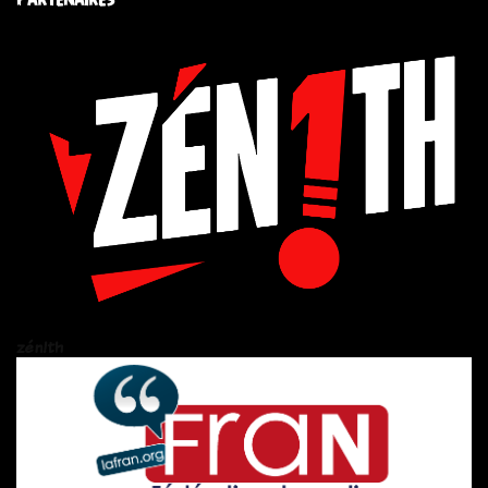
zén!th