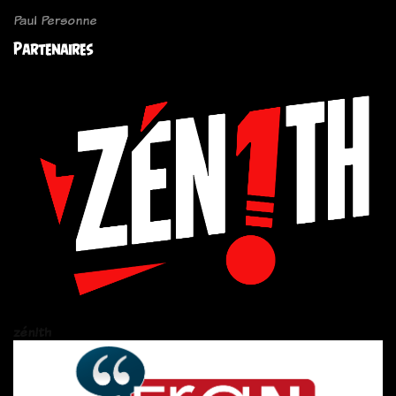
Paul Personne
Partenaires
zén!th