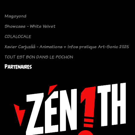
Magoyond
Showcase - White Velvet
CDLALOCALE
Xavier Carjuzââ - Animations + Infos pratique Art-Sonic 2025
TOUT EST BON DANS LE POCHON
Partenaires