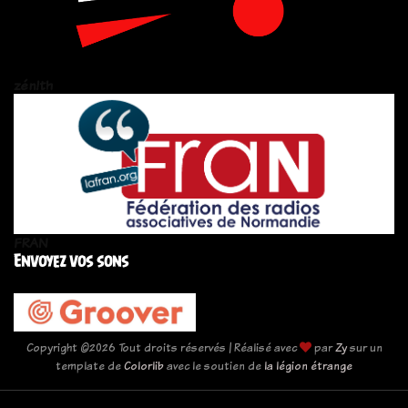
zén!th
FRAN
Envoyez vos sons
Copyright ©
2026 Tout droits réservés | Réalisé avec
par
Zy
sur un
template de
Colorlib
avec le soutien de
la légion étrange