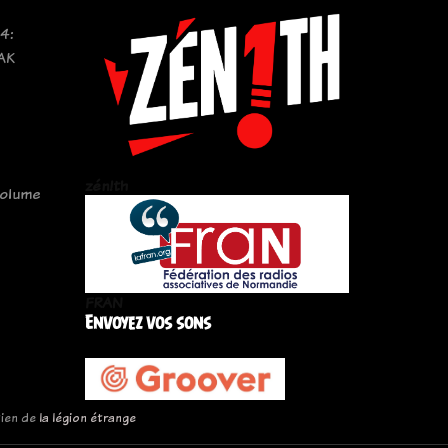
4:
AK
zén!th
volume
FRAN
Envoyez vos sons
tien de
la légion étrange