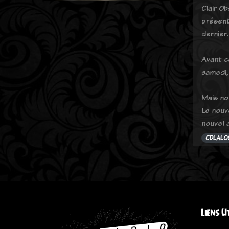
Clair O
présent
dernier.
Avant c
samedi, 
Mais no
Le nouv
nouvel 
CDLALO
Liens U