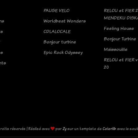
PAUSE VELO
RELOU et FIER 2
MENDEKU DISK
ns
Worldbeat Wonders
Feeling House
ts
CDLALOCALE
Bonjour Turbine
t
Bonjour turbine
Maissouille
os
Epic Rock Odyssey
RELOU et FIER 
nts
20
roits réservés | Réalisé avec
par
Zy
sur un template de
Colorlib
avec le sou