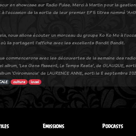
bscur en showcase sur Radio Pulse. Merci à Martin pour la gestion 
 à l'occasion de la sortie de leur premier EP 5 titres nommé 'Ant
ela, nous allons écouter un morceau du groupe Ko Ko Mo à l'occas
où ils partagent l'affiche avec les excellents Bandit Bandit.
us commencerons avec les découvertes de la semaine des radi
el album, 'Les Gens Passent, Le Temps Reste', de GLAUQUE, sorti 
album 'Oniromancie' de LAURENCE ANNE, sorti le 8 septembre 20
CALE
culture
local
tiles
Emissions
Podcasts