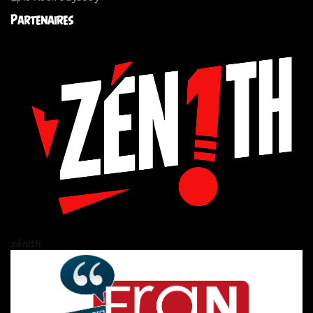
Partenaires
zén!th