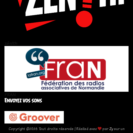
zén!th
FRAN
Envoyez vos sons
Copyright ©
2026 Tout droits réservés | Réalisé avec
par
Zy
sur un