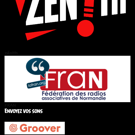
zén!th
FRAN
Envoyez vos sons