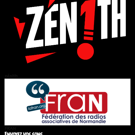
zén!th
FRAN
Envoyez vos sons