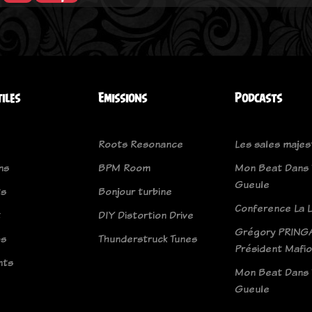
tiles
Emissions
Podcasts
Roots Resonance
Les sales majes
ns
BPM Room
Mon Beat Dans 
Gueule
ts
Bonjour turbine
Conference La L
t
DIY Distortion Drive
Grégory PRINGA
os
Thunderstruck Tunes
Président Mafio
nts
Mon Beat Dans 
Gueule