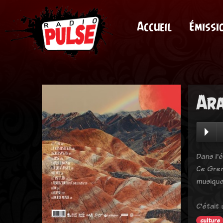
Accueil
Émissi
Ara
Dans l'é
Ce Gren
musique
C'était
culture