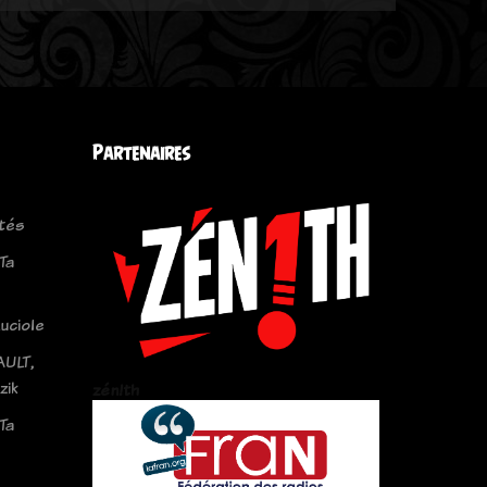
Partenaires
tés
Ta
uciole
ULT,
zik
zén!th
Ta