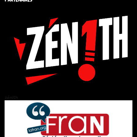
zén!th