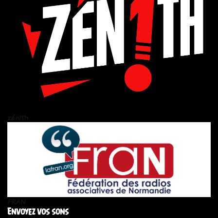
zén!th
FRAN
Envoyez vos sons