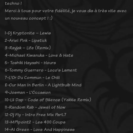
techno !
Merci à tous pour votre fidélité, je vous dis à très vite avec
un nouveau concept ! :)
1-Dj Kryptonite – Lewis
2-Ariel Pink - Lipstick
3-Rayjak – Life (Remix)
4-Michael Kiwanuka - Love & Hate
5- Toshiki Hayashi - Hours
6-Tommy Guerrero - Loco's Lament
7-L'Or Du Commun - Le Chill
8-Our Man In Berlin - A Lightbulb Mind
9-Josman - L'Occasion
10-Lil Dap - Code of Silence (Yakkle Remix)
11-Random Rab - Jewel of Now
12-Dj Fly - Intro Free Mix Part.7
13-MP1point2 - Les 400 Coups
14-Al Green - Love And Happiness