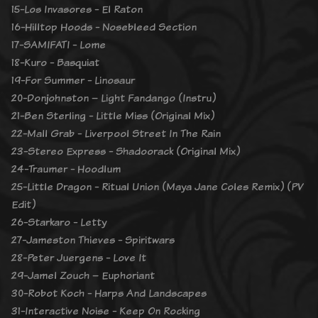
15-Los Invasores - El Raton
16-Hilltop Hoods - Nosebleed Section
17-SAMIFATI - Lome
18-Kuro - Basquiat
19-For Summer - Linosaur
20-Donjohnston – Light Fandango (Instru)
21-Ben Sterling - Little Miss (Original Mix)
22-Mall Grab - Liverpool Street In The Rain
23-Stereo Express - Shadoorack (Original Mix)
24-Traumer - Hoodlum
25-Little Dragon - Ritual Union (Maya Jane Coles Remix) (PV
Edit)
26-Starkaro - Letty
27-Jameston Thieves - Spiritwars
28-Peter Juergens - Love It
29-Jamel Zouch – Euphoriant
30-Robot Koch - Harps And Landscapes
31-Interactive Noise - Keep On Rocking