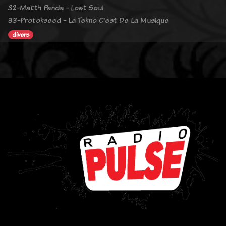
32-Matth Panda - Lost Soul
33-Protokseed - La Tekno C'est De La Musique
divers