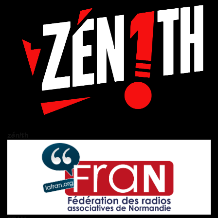
zén!th