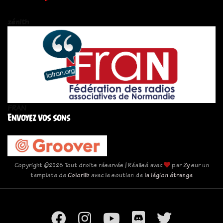
zén!th
FRAN
Envoyez vos sons
Copyright ©
2026 Tout droits réservés | Réalisé avec
par
Zy
sur un
template de
Colorlib
avec le soutien de
la légion étrange