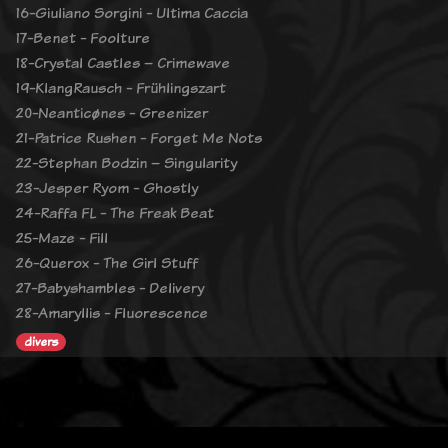
16-Giuliano Sorgini - Ultima Caccia
17-Benet - Foolture
18-Crystal Castles – Crimewave
19-KlangRausch - Frühlingszart
20-Neanticønes - Greenizer
21-Patrice Rushen - Forget Me Nots
22-Stephan Bodzin – Singularity
23-Jesper Ryom - Ghostly
24-Raffa FL - The Freak Beat
25-Maze - Fill
26-Querox - The Girl Stuff
27-Babyshambles - Delivery
28-Amaryllis - Fluorescence
divers