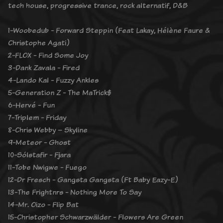
tech house, progressive trance, rock alternatif, D&B
1-Woobedub - Forward Steppin (Feat Lakay, Hélène Faure &
Christophe Agati)
2-FLOX - Find Some Joy
3-Dank Zavala - Fired
4-Lando Kal - Fuzzy Ankles
5-Generation Z - The MaTrick$
6-Hervé - Fun
7-Triplem - Friday
8-Chris Webby – Skyline
9-Meteor - Ghost
10-Sólstafir - Fjara
11-Tobe Nwigwe - Fuego
12-Dr Fresch - Gangsta Gangsta (Ft Baby Eazy-E)
13-The Frightnrs - Nothing More To Say
14-Mr. Oizo - Flip Bat
15-Christopher Schwarzwälder - Flowers Are Green