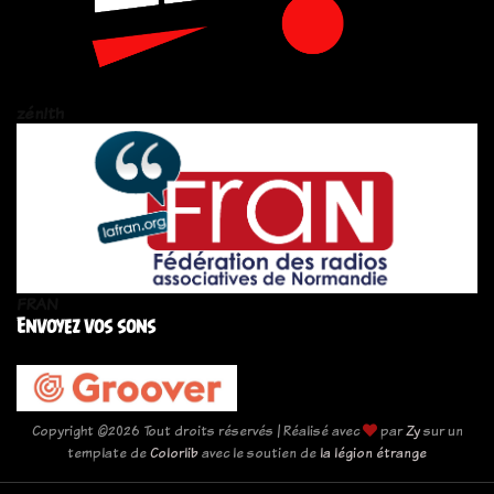
zén!th
FRAN
Envoyez vos sons
Copyright ©
2026 Tout droits réservés | Réalisé avec
par
Zy
sur un
template de
Colorlib
avec le soutien de
la légion étrange