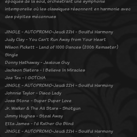
époques de la soul, orchestrant une symphonie
intemporelle où les classiques résonnent en harmonie avec
des pépites méconnues
JINGLE - AUTOPROMO-Jeudi 22H - Soulful Harmony
Judy Clay - You Can't Run Away from Your Heart
Wilson Pickett - Land of 1000 Dances (2006 Remaster)
Single
Donny Hathaway - Jealous Guy
Jackson Sisters - I Believe In Miracles
Joe Tex - I GOTCHA
JINGLE - AUTOPROMO-Jeudi 22H - Soulful Harmony
Johnnie Taylor - Disco Lady
Joss Stone - Super Duper Love
Jr. Walker & The All Stars - Shotgun
Jimmy Hughes - Steal Away
Etta James - I'd Rather Go Blind
JINGLE - AUTOPROMO-Jeudi 22H - Soulful Harmony