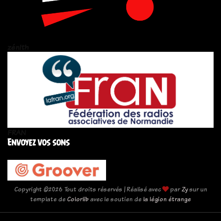
zén!th
FRAN
Envoyez vos sons
Copyright ©
2026 Tout droits réservés | Réalisé avec
par
Zy
sur un
template de
Colorlib
avec le soutien de
la légion étrange