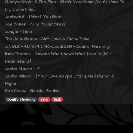
Gladys Knight & The Pips - Didn't You Know (You'd Have To
Cry Sometime)
Jackson 5 - I Want You Back
Joe Simon - Nine Pound Steel
Jungle - Time
The Jelly Beans - Ain't Love A Funny Thing
JINGLE - AUTOPROMO-Jeudi 22H - Soulful Harmony
Irma Thomas - Anyone Who Knows What Love Is (Will
Understand)
Jackie Moore - If
Jackie Wilson - (Your Love Keeps Lifting Me) Higher &
Higher
Don Covay - Sookie, Sookie
Soulful Harmony
soul
funk