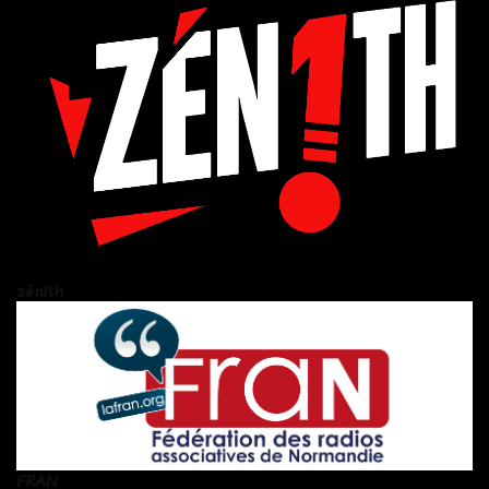
zén!th
FRAN