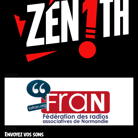
zén!th
FRAN
Envoyez vos sons