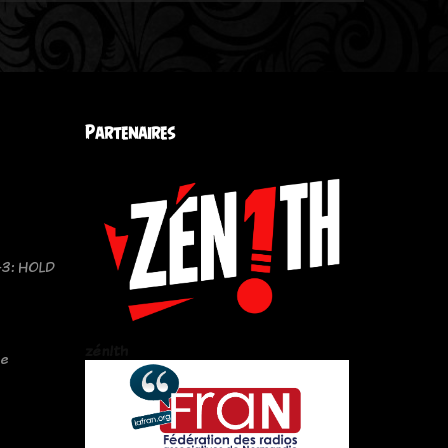
Partenaires
43: HOLD
zén!th
.e