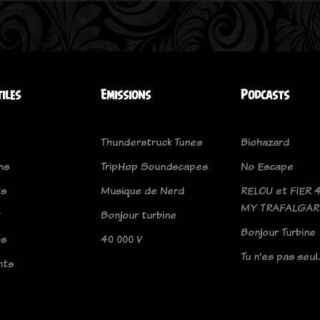
tiles
Emissions
Podcasts
Thunderstruck Tunes
Biohazard
ns
TripHop Soundscapes
No Escape
ts
Musique de Nerd
RELOU et FIER 
MY TRAFALGAR
t
Bonjour turbine
Bonjour Turbine
os
40 000 V
Tu n'es pas seul
nts