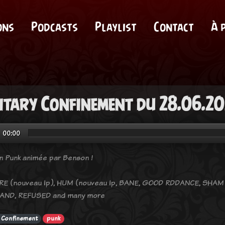
ons
Podcasts
Playlist
Contact
À 
itary Confinement du 28.06.2
00:00
n Punk animée par Benson !
RE (nouveau lp), HUM (nouveau lp, BANE, GOOD RDDANCE, SHAM
AND, REFUSED and many more
y Confinement
punk