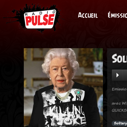
Accueil
Émissi
Sol
Emissio
avec WI
QUICKS
Solitar