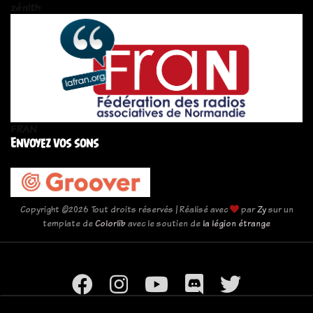
zén!th
FRAN
Envoyez vos sons
Copyright ©
2026 Tout droits réservés | Réalisé avec
par
Zy
sur un
template de
Colorlib
avec le soutien de
la légion étrange