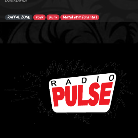
DocMarco
RAFFAL ZONE
rock
punk
Metal et méchants !