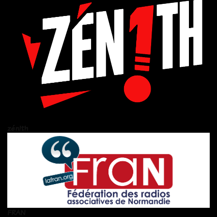
zén!th
FRAN