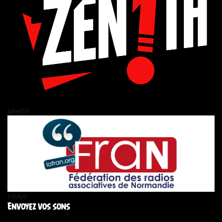
zén!th
FRAN
Envoyez vos sons