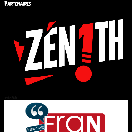
Partenaires
zén!th