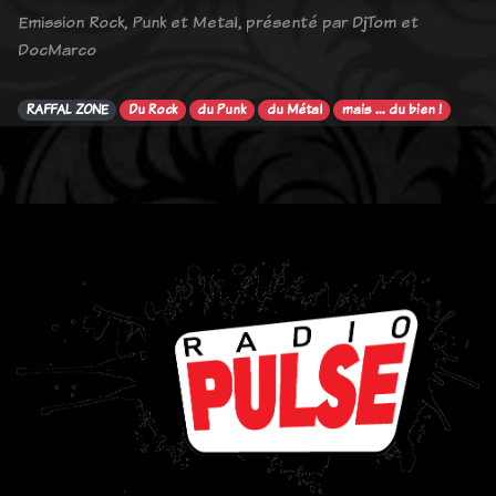
Emission Rock, Punk et Metal, présenté par DjTom et
DocMarco
RAFFAL ZONE
Du Rock
du Punk
du Métal
mais ... du bien !