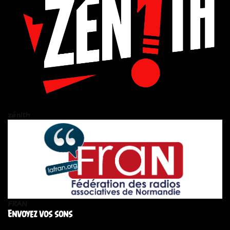
zén!th
FRAN
Envoyez vos sons