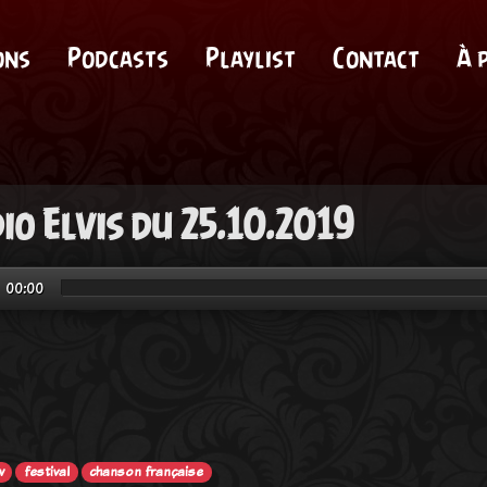
ons
Podcasts
Playlist
Contact
À 
io Elvis du 25.10.2019
00:00
w
festival
chanson française