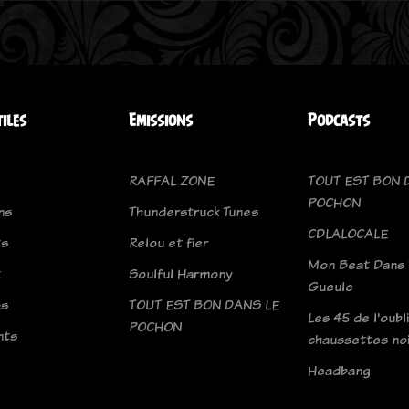
tiles
Emissions
Podcasts
RAFFAL ZONE
TOUT EST BON 
POCHON
ns
Thunderstruck Tunes
CDLALOCALE
ts
Relou et fier
Mon Beat Dans 
t
Soulful Harmony
Gueule
os
TOUT EST BON DANS LE
Les 45 de l'oubli
POCHON
nts
chaussettes no
Headbang