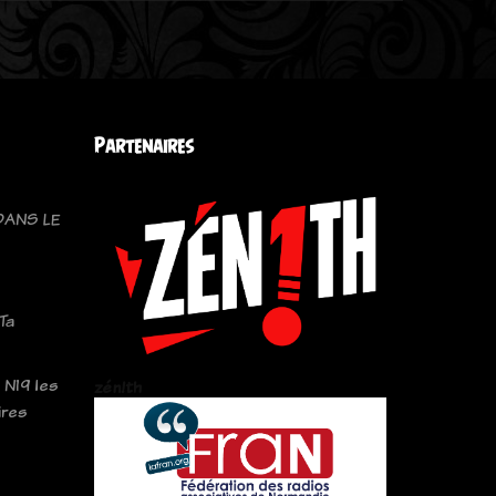
Partenaires
DANS LE
Ta
 N19 les
zén!th
ires