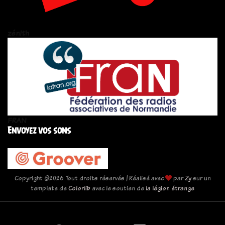
zén!th
FRAN
Envoyez vos sons
Copyright ©
2026 Tout droits réservés | Réalisé avec
par
Zy
sur un
template de
Colorlib
avec le soutien de
la légion étrange