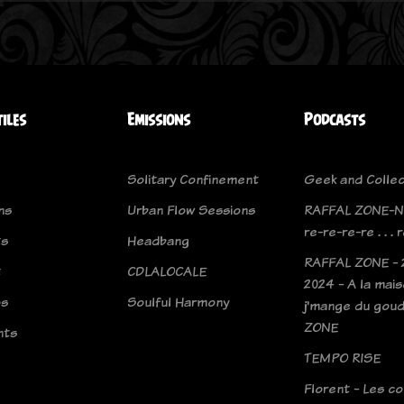
tiles
Emissions
Podcasts
Solitary Confinement
Geek and Collec
ns
Urban Flow Sessions
RAFFAL ZONE-N
re-re-re-re . . . 
ts
Headbang
RAFFAL ZONE - 
t
CDLALOCALE
2024 - A la mais
os
Soulful Harmony
j'mange du goud
ZONE
nts
TEMPO RISE
Florent - Les c