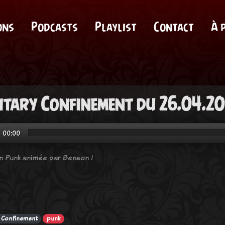
ons
Podcasts
Playlist
Contact
À 
itary Confinement du 26.04.2
00:00
n Punk animée par Benson !
y Confinement
punk