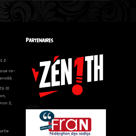
Partenaires
t 2
ous re-
revoilà
26 01
on,
ron !L
zén!th
ourts