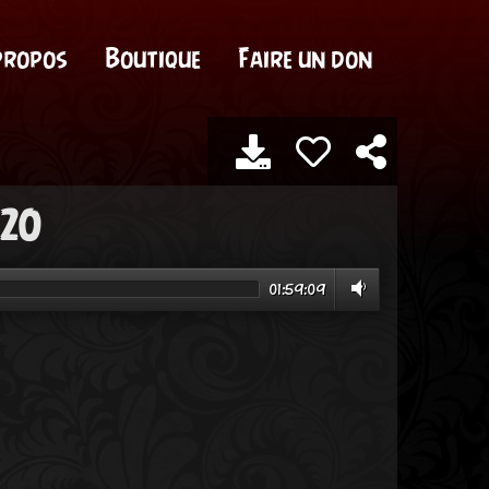
propos
Boutique
Faire un don
020
01:59:09