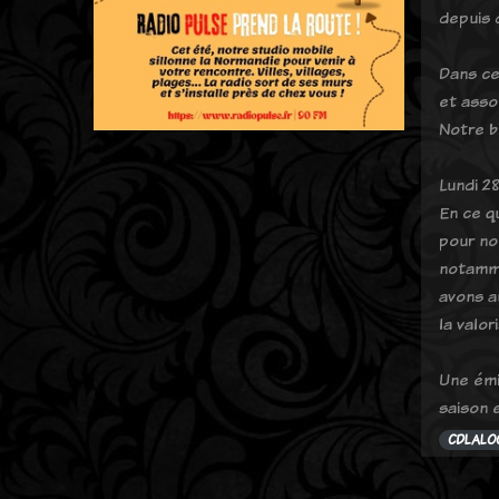
depuis d
Dans cet
et asso
Notre b
Lundi 2
En ce q
pour no
notamme
avons au
la valor
Une émi
saison e
CDLALO