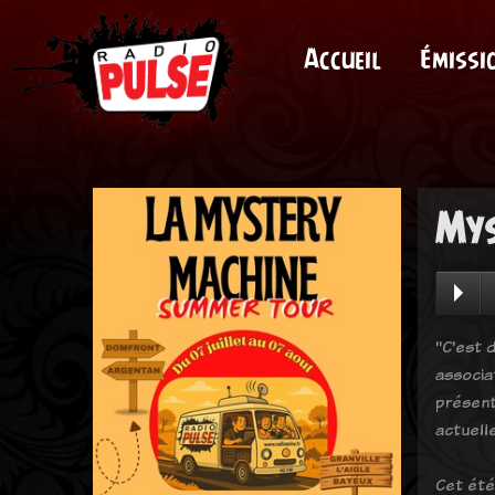
Accueil
Émissi
Mys
"C'est d
associa
présent
actuell
Cet été