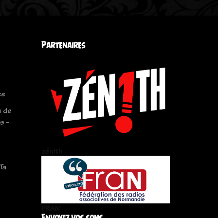
Partenaires
ce
n de
s -
zén!th
Ta
FRAN
Envoyez vos sons