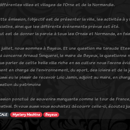
ifférentes villes et villages de l’Orne et de la Normandie.
te émission, l’objectif est de présenter la ville, les activités à y 
ciative, ainsi que les différents événements prévus cet été.
ut est de donner la parole à tous les Ornais et Normands, en faisa
8 juillet, nous sommes à Bayeux. Et une question me taraude Etes
ui concerne Arnaud Tanquerel, le maire de Bayeux, la questionne n
us parler de cette belle ville riche en sa culture nous l'avons é
nt en charge de l'environnement, du sport, des loisirs et de la 
ssi eu le plaisir de recevoir Loic Jamin, adjoint au maire, en cha
isation du patrimoine
ssion ponctué de souvenirs marquants comme le tour de France,
stival. Si vous aussi vous souhaitez découvrir celle-ci, écoutez jusq
CALE
Mystery Machine
Bayeux