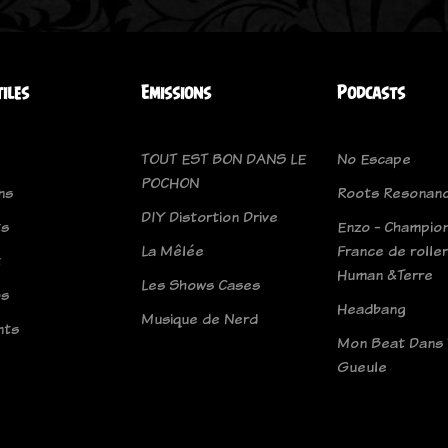
tiles
Emissions
Podcasts
TOUT EST BON DANS LE
No Escape
POCHON
ns
Roots Resonan
DIY Distortion Drive
ts
Enzo - Champio
La Mêlée
France de roller
t
Human &Terre
Les Shows Cases
os
Headbang
Musique de Nerd
nts
Mon Beat Dans 
Gueule