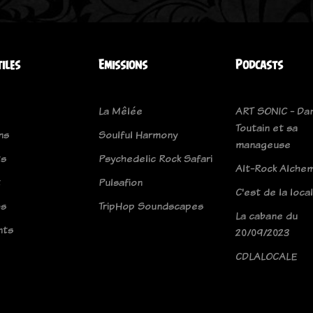
tiles
Emissions
Podcasts
La Mêlée
ART SONIC - Dan
Toutain et sa
ns
Soulful Harmony
manageuse
ts
Psychedelic Rock Safari
Alt-Rock Alche
t
Pulsafion
C'est de la loca
os
TripHop Soundscapes
La cabane du
nts
20/09/2023
CDLALOCALE