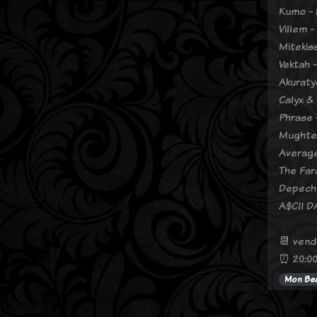
Kumo - 
Villem 
Mitekis
Vektah 
Akuraty
Calyx &
Phrase 
Mughte 
Average
The Far
Depeche
A$CII D
📆 vend
⏰ 20:00
Mon Bea