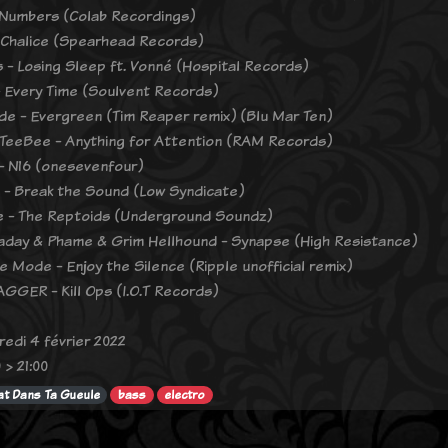
Numbers (Colab Recordings)
- Chalice (Spearhead Records)
s - Losing Sleep ft. Vonné (Hospital Records)
- Every Time (Soulvent Records)
de - Evergreen (Tim Reaper remix) (Blu Mar Ten)
 TeeBee - Anything for Attention (RAM Records)
- N16 (onesevenfour)
- Break the Sound (Low Syndicate)
 - The Reptoids (Underground Soundz)
aday & Phame & Grim Hellhound - Synapse (High Resistance)
 Mode - Enjoy the Silence (Ripple unofficial remix)
AGGER - Kill Ops (I.O.T Records)
redi 4 février 2022
 > 21:00
t Dans Ta Gueule
bass
electro