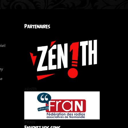
Partenaires
iel
my
le
zén!th
FRAN
Envoyez vos sons