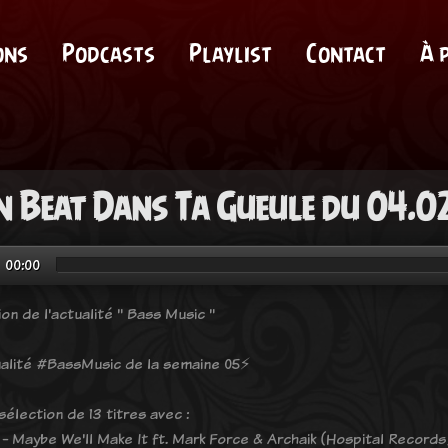
ons
Podcasts
Playlist
Contact
À 
 Beat Dans Ta Gueule du 04.0
00:00
on de l'actualité " Bass Music "
tualité #BassMusic de la semaine 05⚡️
élection de 13 titres avec :
- Maybe We'll Make It ft. Mark Force & Archaik (Hospital Records