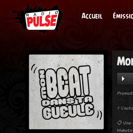
Accueil
Émissi
Mon
Promoti
⚡️ L'ac
📋 Une s
Makoto 