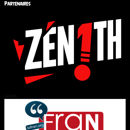
Partenaires
zén!th