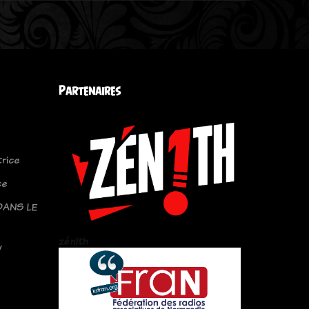
Partenaires
trice
ce
DANS LE
zén!th
y