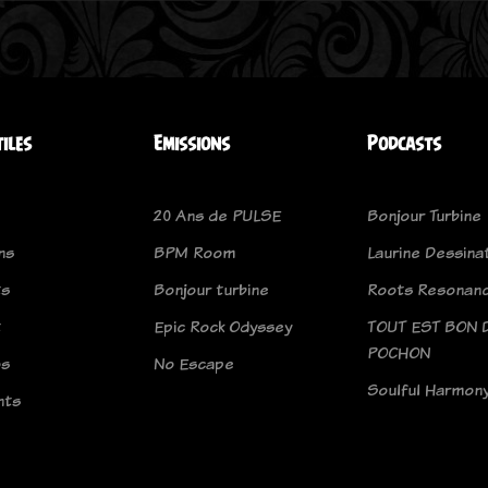
tiles
Emissions
Podcasts
20 Ans de PULSE
Bonjour Turbine
ns
BPM Room
Laurine Dessina
ts
Bonjour turbine
Roots Resonan
t
Epic Rock Odyssey
TOUT EST BON 
POCHON
os
No Escape
Soulful Harmon
nts