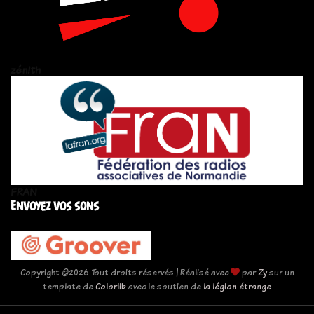
zén!th
FRAN
Envoyez vos sons
Copyright ©
2026 Tout droits réservés | Réalisé avec
par
Zy
sur un
template de
Colorlib
avec le soutien de
la légion étrange