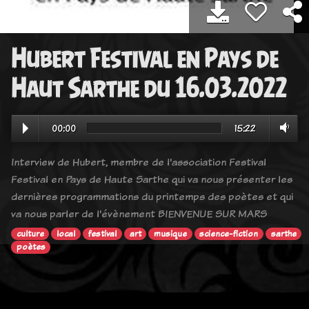
Hubert Festival en Pays de
Haut Sarthe du 16.03.2022
00:00
15:22
Interview de Hubert, membre de l'association Festival
Festival en Pays de Haute Sarthe qui va nous présenter les
dernières programmations du printemps des poètes et qui
va nous parler de l'évènement BIENVENUE SUR MARS
culture
local
festival
art
musique
science-fiction
sarthe
poètes