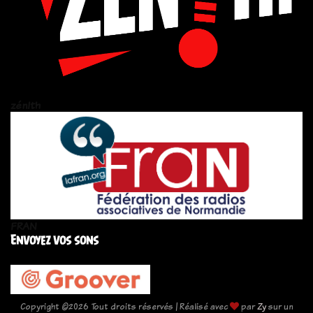
zén!th
FRAN
Envoyez vos sons
Copyright ©
2026 Tout droits réservés | Réalisé avec
par
Zy
sur un