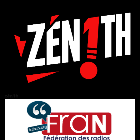
zén!th