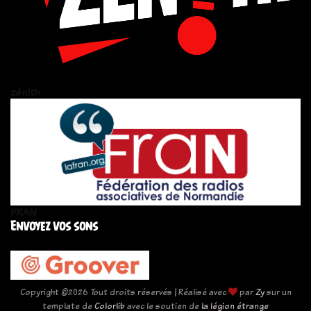
zén!th
FRAN
Envoyez vos sons
Copyright ©
2026 Tout droits réservés | Réalisé avec
par
Zy
sur un
template de
Colorlib
avec le soutien de
la légion étrange