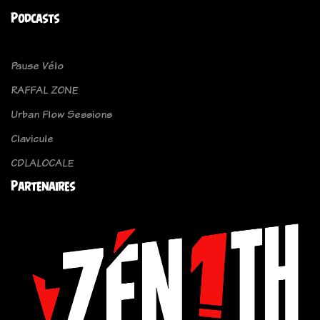
Podcasts
Pause Vélo
RAFFAL ZONE
Urban Flow Sessions
Clavicule
CDLALOCALE
Partenaires