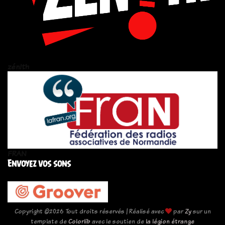
zén!th
FRAN
Envoyez vos sons
Copyright ©
2026 Tout droits réservés | Réalisé avec
par
Zy
sur un
template de
Colorlib
avec le soutien de
la légion étrange