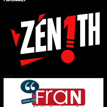
zén!th