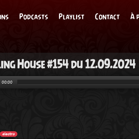
ons
Podcasts
Playlist
Contact
À 
ling House #154 du 12.09.2024
00:00
electro