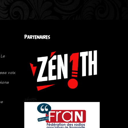
Partenaires
 Le
sse voix
sions
zén!th
ce