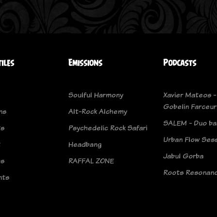
tiles
Emissions
Podcasts
Soulful Harmony
Xavier Mateos -
Gobelin Farceur
ns
Alt-Rock Alchemy
SALEM - Duo ba
ts
Psychedelic Rock Safari
Urban Flow Ses
t
Headbang
Jabul Gorba
os
RAFFAL ZONE
Roots Resonan
nts