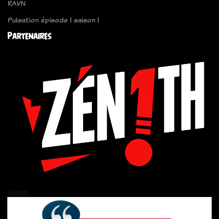
RAVN
Pulsation épisode 1 saison 1
Partenaires
zén!th