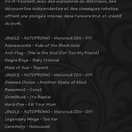
Do-It-Yourself, avec des explosions de distorsion, des
découvertes indépendantes et des classiques rebelles,
offrant une plongée intense dans l'univers brut et créatif
du punk.
JINGLE - AUTOPROMO - Mercredi 22H - DIY
Adolescents - Kids of the Black Hole
Anti-Flag - This Is the End (For You My Friend)
Viagra Boys - Baby Criminal
Maid of Ace - Repent
JINGLE - AUTOPROMO - Mercredi 22H - DIY
Claimed Choice - Another State of Mind
Basement - Covet
GrimSkunk - ¡Ya Basta!
Hard-Ons - Kill Your Mum
JINGLE - AUTOPROMO - Mercredi 22H - DIY
Legendary Wings - Too Far
Ceremony - Holocaust