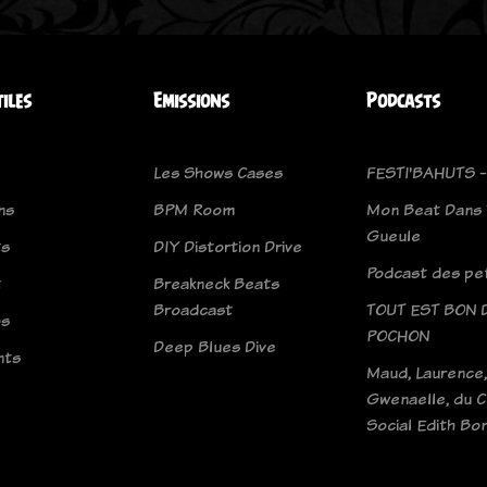
tiles
Emissions
Podcasts
Les Shows Cases
FESTI'BAHUTS -
ns
BPM Room
Mon Beat Dans 
Gueule
ts
DIY Distortion Drive
Podcast des pet
t
Breakneck Beats
Broadcast
TOUT EST BON 
os
POCHON
Deep Blues Dive
nts
Maud, Laurence,
Gwenaelle, du 
Social Edith B