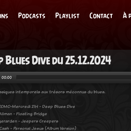
ons
Podcasts
Playlist
Contact
À 
p Blues Dive du 25.12.2024
00:00
ssiques intemporels aux trésors méconnus du blues.
OMO-Mercredi 21H - Deep Blues Dive
llman - Floating Bridge
gerarden - Jeepers Creepers
Cash - Personal Jesus (Album Version)