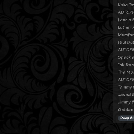
Koko Ta
AUTOPR
Lonnie 
Luther 
Mumford
Paul Bu
AUTOPR
Speckle
Tab Beno
The Mon
AUTOPR
Tommy C
Jaded S
Jimmy B
Golden 
Deep Bl