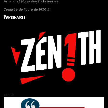
Arnaud et Hugo des Bichoiseries
Congrès de Tours de 1920 #1
Partenaires
zén!th