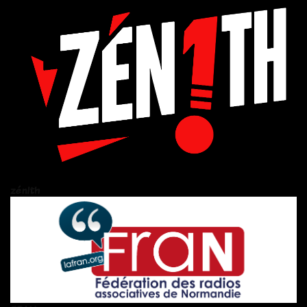
zén!th