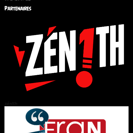
Partenaires
zén!th