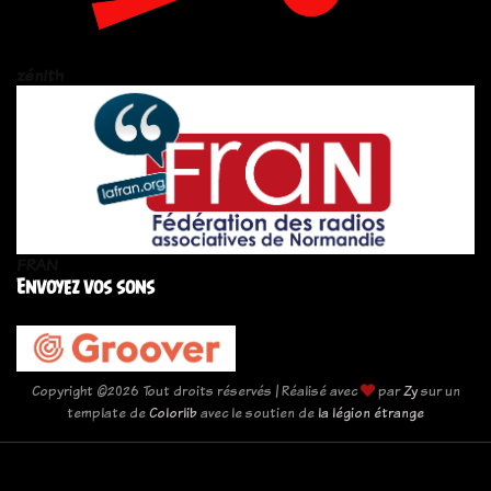
zén!th
FRAN
Envoyez vos sons
Copyright ©
2026 Tout droits réservés | Réalisé avec
par
Zy
sur un
template de
Colorlib
avec le soutien de
la légion étrange