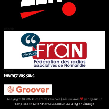
zén!th
FRAN
Envoyez vos sons
Copyright ©
2026 Tout droits réservés | Réalisé avec
par
Zy
sur un
template de
Colorlib
avec le soutien de
la légion étrange