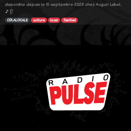
disponible depuis le 15 septembre 2023 chez Auguri Label.
🎵👂
CDLALOCALE
culture
local
festival